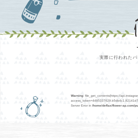
実際に行われたパ
Warning
: file_get_contents(https://api.insta
access_token=4485337629.b5db4c1.82141d7523
Server Error in
/home/deflax/flower-ap.com/pu